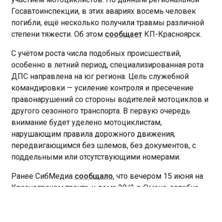
Госавтоинспекции, в этих авариях восемь человек
погибли, ещё несколько получили травмы различной
степени тяжести. Об этом
сообщает
КП-Красноярск.
С учётом роста числа подобных происшествий,
особенно в летний период, специализированная рота
ДПС направлена на юг региона. Цель служебной
командировки — усиление контроля и пресечение
правонарушений со стороны водителей мотоциклов и
другого сезонного транспорта. В первую очередь
внимание будет уделено мотоциклистам,
нарушающим правила дорожного движения,
передвигающимся без шлемов, без документов, с
поддельными или отсутствующими номерами.
Ранее СибМедиа
сообщало
, что вечером 15 июня на
Красноярском тракте, у дома 20/2 в Омске, автобус
ПАЗ «Вектор NEXT» столкнулся с мотоциклом Kawasaki
ZX1000G. По предварительным данным полиции,