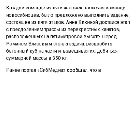
Каждой команде из пяти человек, включая команду
новосибирцев, было предложено выполнить задание,
состоящее из пяти этапов. Анне Кикиной достался этап
с преодолением трассы из перекрестных канатов,
расположенных на пятиметровой высоте. Перед
Романом Власовым стояла задача: раздробить
бетонный куб на части и, взвешивая их, добиться
суммарной массы в 350 кг.
Ранее портал «СибМедиа»
сообщал
, что в
Новосибирске на территории ТЭЦ-2 состоялось
масштабное мероприятие, участником которого стал
космонавт Сергей Волков. Он лично зачитал текст
диктанта. Текст, написанный Мариной Москвиной, был
представлен в четырёх вариантах, чтобы
предотвратить плагиат, учитывая разницу во времени.