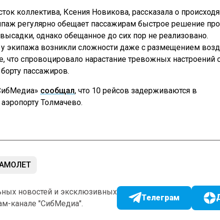
сток коллектива, Ксения Новикова, рассказала о происход
кипаж регулярно обещает пассажирам быстрое решение п
высадки, однако обещанное до сих пор не реализовано.
 у экипажа возникли сложности даже с размещением воз
ке, что спровоцировало нарастание тревожных настроений 
 борту пассажиров.
«СибМедиа»
сообщал
, что 10 рейсов задерживаются в
аэропорту Толмачево.
АМОЛЕТ
ьных новостей и эксклюзивных
Телеграм
ам-канале "СибМедиа".