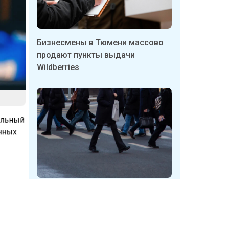
Бизнесмены в Тюмени массово
продают пункты выдачи
Wildberries
тельный
енных
к,
Неизвестные в Кузбассе
срывают таблички с указателями
укрытий
олюса: