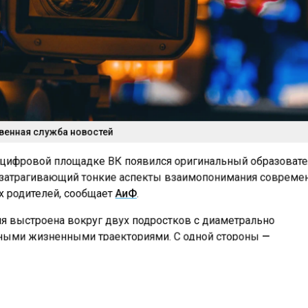
енная служба новостей
 цифровой площадке ВК появился оригинальный образова
 затрагивающий тонкие аспекты взаимопонимания соврем
х родителей, сообщает
АиФ
.
 выстроена вокруг двух подростков с диаметрально
ыми жизненными траекториями. С одной стороны —
ый атлет с ясными перспективами, с другой — его ровесни
экзистенциальные поиски и борьбу за самоопределение.
оды к воспитанию этих юношей представляют собой два п