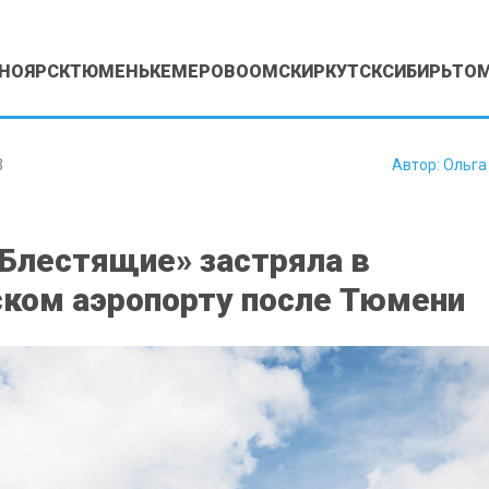
НОЯРСК
ТЮМЕНЬ
КЕМЕРОВО
ОМСК
ИРКУТСК
СИБИРЬ
ТО
3
Автор:
Ольга
«Блестящие» застряла в
ком аэропорту после Тюмени