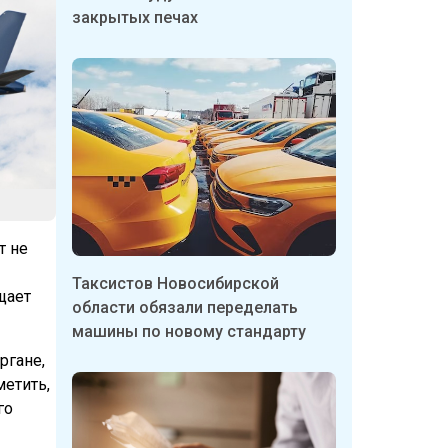
закрытых печах
т не
Таксистов Новосибирской
щает
области обязали переделать
машины по новому стандарту
ргане,
метить,
го