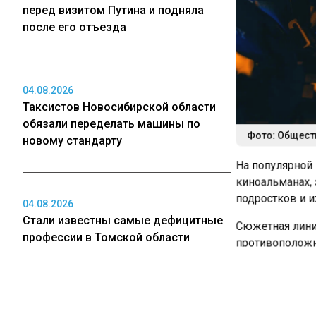
перед визитом Путина и подняла
после его отъезда
04.08.2026
Таксистов Новосибирской области
обязали переделать машины по
Фото: Обществ
новому стандарту
На популярной
киноальманах,
подростков и и
04.08.2026
Стали известны самые дефицитные
Сюжетная линия
профессии в Томской области
противоположн
целеустремленн
погруженный в 
04.08.2026
Семейные подх