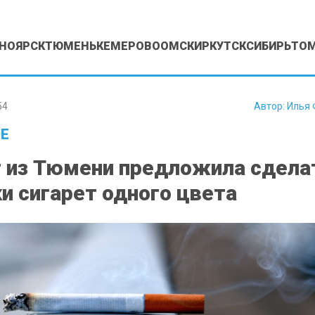
НОЯРСК
ТЮМЕНЬ
КЕМЕРОВО
ОМСК
ИРКУТСК
СИБИРЬ
ТО
54
Автор:
Илья 
Е
 из Тюмени предложила сдела
ки сигарет одного цвета