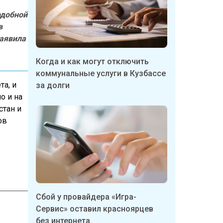
одобной
в
заявила
Когда и как могут отключить
коммунальные услуги в Кузбассе
та, и
за долги
о и на
стан и
ов
.
Сбой у провайдера «Игра-
Сервис» оставил красноярцев
без интернета