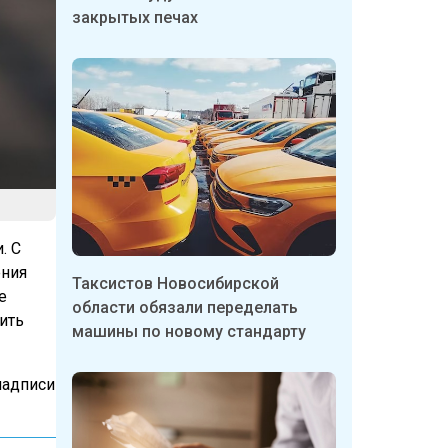
закрытых печах
. С
ения
Таксистов Новосибирской
е
области обязали переделать
ить
машины по новому стандарту
надписи