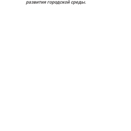
развития городской среды.
В сквере предусмотрены две ключевые зоны: лесная
и площадь у здания Облсовпрофа. В лесной части
будут обустроены пешеходные дорожки и высажены
новые растения, а на площади разместятся зоны для
отдыха, цветочные клумбы, велопарковка и пандус,
который обеспечит доступность для маломобильных
граждан.
«Благодаря гибкому планировочному
решению и наличию мест для сидения, а
также сцены, сквер станет отличной
площадкой для проведения культурных
мероприятий, выставок и общественных
собраний», – добавила областная
администрация.