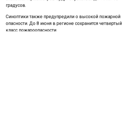
градусов.
Синоптики также предупредили о высокой пожарной
опасности. До 8 июня в регионе сохранится четвертый
класс пожароопасности.
Ранее в Новосибирске
составили список самых
подходящих дней
в июне для высадки растений.
НОВОСИБИРСКАЯ ОБЛАСТЬ
ПОГОДА
Больше актуальных новостей и эксклюзивных видео
в Телеграм-канале "СибМедиа".
Телеграм
Дзен