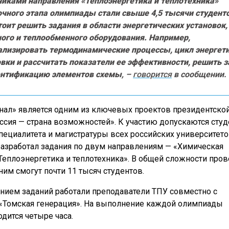
никами направления «Теплоэнергетика и теплотехника»
очного этапа олимпиады стали свыше 4,5 тысячи студент
оит решить задания в области энергетических установок,
ного и теплообменного оборудования. Например,
ализировать термодинамические процессы, цикл энергет
вки и рассчитать показатели ее эффективности, решить 
ентификацию элементов схемы
, –
говорится
в сообщении.
нал» является одним из ключевых проектов президентско
сия — страна возможностей». К участию допускаются сту
специалитета и магистратуры всех российских университето
разработал задания по двум направлениям — «Химическая
«Теплоэнергетика и теплотехника». В общей сложности про
ним смогут почти 11 тысяч студентов.
ием заданий работали преподаватели ТПУ совместно с
«Томская генерация». На выполнение каждой олимпиады
дится четыре часа.