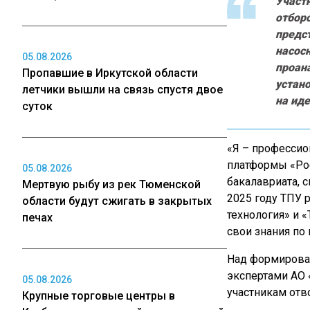
Участ
отбор
предст
насос
05.08.2026
проан
Пропавшие в Иркутской области
устано
летчики вышли на связь спустя двое
на ид
суток
«Я – профессио
платформы «Рос
05.08.2026
бакалавриата, 
Мертвую рыбу из рек Тюменской
2025 году ТПУ 
области будут сжигать в закрытых
технология» и 
печах
свои знания по 
Над формирован
экспертами АО 
05.08.2026
участникам отво
Крупные торговые центры в