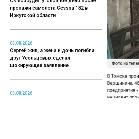
СК возбудил уголовное дело после
пропажи самолета Cessna 182 в
Иркутской области
03.08.2026
Сергей жив, а жена и дочь погибли:
друг Усольцевых сделал
Фото из телег
шокирующее заявление
В Томске произ
Вершинина, 46/
предприятия «К
03.08.2026
инцидент произ
Суд не арестовал подростков,
центрами «Смайл
готовивших массовое убийство в
производственн
кузбасской школе
В советские го
выпускало
устр
программного у