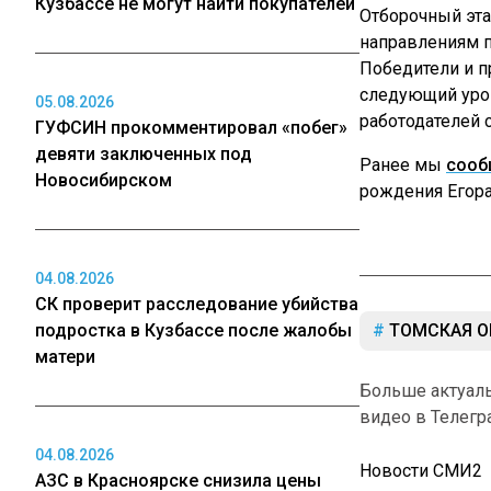
Кузбассе не могут найти покупателей
Отборочный эта
направлениям п
Победители и п
следующий уров
05.08.2026
работодателей 
ГУФСИН прокомментировал «побег»
девяти заключенных под
Ранее мы
сооб
Новосибирском
рождения Егора
04.08.2026
СК проверит расследование убийства
подростка в Кузбассе после жалобы
ТОМСКАЯ О
матери
Больше актуал
видео в Телегр
04.08.2026
Новости СМИ2
АЗС в Красноярске снизила цены