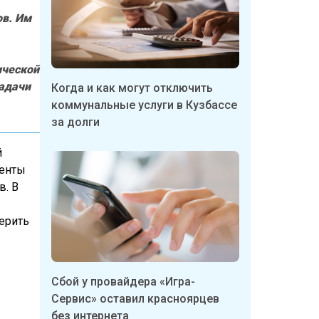
ов. Им
ической
задачи
Когда и как могут отключить
коммунальные услуги в Кузбассе
за долги
й
денты
в. В
верить
Сбой у провайдера «Игра-
Сервис» оставил красноярцев
без интернета