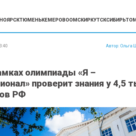
НОЯРСК
ТЮМЕНЬ
КЕМЕРОВО
ОМСК
ИРКУТСК
СИБИРЬ
ТО
3:40
Автор:
Ольга 
амках олимпиады «Я –
ионал» проверит знания у 4,5 
ов РФ