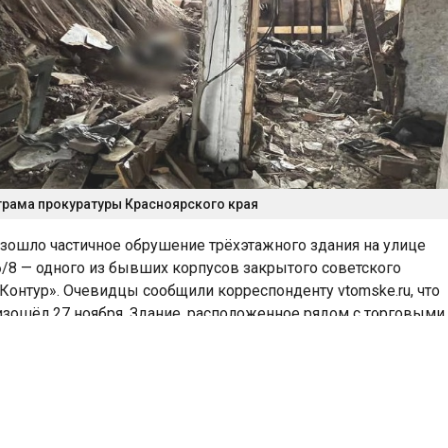
рама прокуратуры Красноярского края
ошло частичное обрушение трёхэтажного здания на улице
8 — одного из бывших корпусов закрытого советского
онтур». Очевидцы сообщили корреспонденту vtomske.ru, чт
ошёл 27 ноября. Здание, расположенное рядом с торговы
 City» и «Космос», ранее входило в состав научно-
ого объединения «Контур».
ды предприятие
ойства числового
правления и