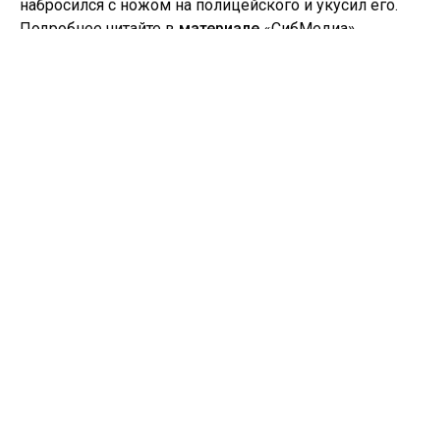
набросился с ножом на полицейского и укусил его.
Подробнее читайте в
материале
«СибМедиа».
ДВЕРЬ
ТОМСК
ШКОЛА
Больше актуальных новостей и эксклюзивных видео
в Телеграм-канале "СибМедиа".
Телеграм
Дзен
Новости СМИ2