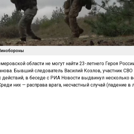
Минобороны
емеровской области не могут найти 23-летнего Героя Росси
нова. Бывший следователь Василий Козлов, участник СВО
 действий, в беседе с РИА Новости выдвинул несколько 
Среди них — расправа врага, несчастный случай (падение в
, бытовой конфликт либо спонтанная ссора на улице. Козло
о необходимо отрабатывать все варианты, в том числе
ва, сестра Алексея, рассказала «АиФ», что никаких новост
р нет. Она добавила, что они с матерью не верят слухам и ж
ьной информации от полиции. Жена Алексея Валерия в бе