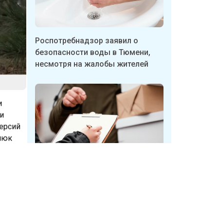
Роспотребнадзор заявил о
безопасности воды в Тюмени,
несмотря на жалобы жителей
и
 и
версий
 люк
в
Бизнесмены в Тюмени массово
ей о
продают пункты выдачи
дут
Wildberries
седе с