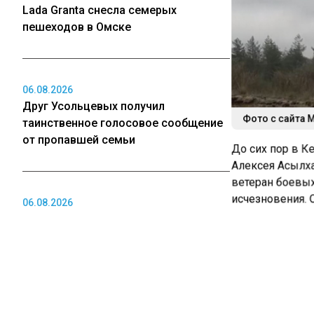
Lada Granta снесла семерых
пешеходов в Омске
06.08.2026
Друг Усольцевых получил
Фото с сайта 
таинственное голосовое сообщение
от пропавшей семьи
До сих пор в К
Алексея Асылха
ветеран боевых
исчезновения. 
06.08.2026
или утопление)
Владимир Путин может посетить
подчеркнул, чт
Новосибирск для открытия СКИФа
криминальные.
Рената Асылхано
брате до сих по
06.08.2026
только официал