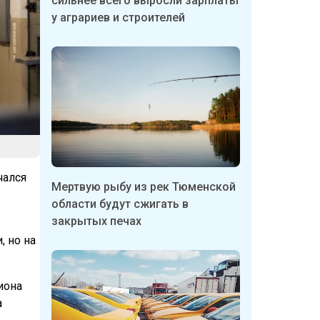
сильнее всего выросли зарплаты
у аграриев и строителей
чался
Мертвую рыбу из рек Тюменской
области будут сжигать в
закрытых печах
, но на
иона
а