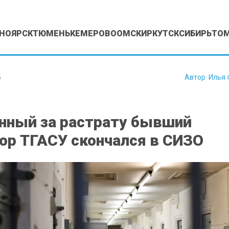
НОЯРСК
ТЮМЕНЬ
КЕМЕРОВО
ОМСК
ИРКУТСК
СИБИРЬ
ТО
5
Автор:
Илья 
ный за растрату бывший
ор ТГАСУ скончался в СИЗО