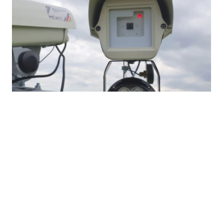
В Томске арестовали водителя Audi A8,
который 327 раз нарушил ПДД
В частности, в пресс-релизе указывалось, что
снижение прибыли обусловлено продолжающимся
ростом стоимости строительных ресурсов и