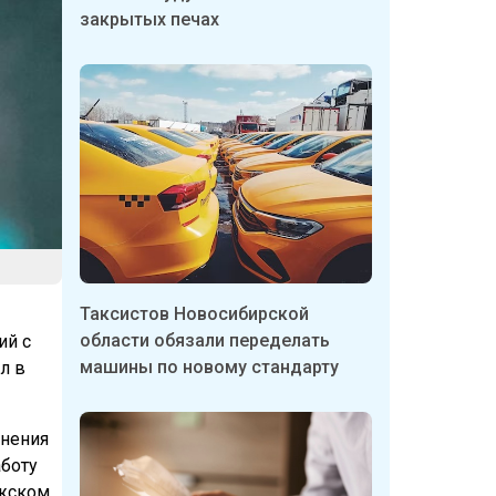
закрытых печах
Таксистов Новосибирской
области обязали переделать
ий с
машины по новому стандарту
л в
анения
аботу
ежском