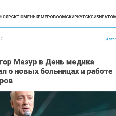
НОЯРСК
ТЮМЕНЬ
КЕМЕРОВО
ОМСК
ИРКУТСК
СИБИРЬ
ТО
17
Авто
тор Мазур в День медика
ал о новых больницах и работе
ров