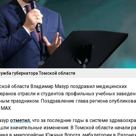
лужба губернатора Томской области
ской области Владимир Мазур поздравил медицинских
теранов отрасли и студентов профильных учебных заведен
ым праздником. Поздравление глава региона опубликова
 MAX.
азур
отметил,
что за последние годы в системе здравоохр
шли значительные изменения. В Томской области начали р
ника в микрорайоне Южные Ворота, амбулатории в Радон