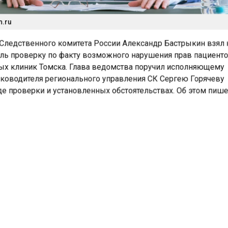
.ru
ледственного комитета России Александр Бастрыкин взял
ь проверку по факту возможного нарушения прав пациент
ых клиник Томска. Глава ведомства поручил исполняющем
ководителя регионального управления СК Сергею Горячев
е проверки и установленных обстоятельствах. Об этом пиш
нное управление СК России по Томской области начало
 проверку после появления в социальных сетях информа
шениях при оказании медицинских услуг в частном
чреждении.
дит следственный отдел по Октябрьскому району Томска.
матриваются по признакам преступления, предусмотренно
 РФ — оказание услуг, не отвечающих требованиям безопас
 комитете сообщили, что в рамках проверки будет дана п