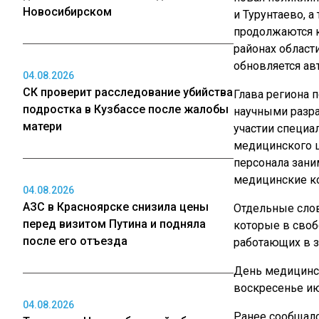
Новосибирском
и Турунтаево, 
продолжаются 
районах област
обновляется ав
04.08.2026
СК проверит расследование убийства
Глава региона 
подростка в Кузбассе после жалобы
научными разра
матери
участии специа
медицинского ц
персонала зани
медицинские к
04.08.2026
АЗС в Красноярске снизила цены
Отдельные слов
перед визитом Путина и подняла
которые в своб
после его отъезда
работающих в з
День медицинск
воскресенье ию
04.08.2026
Ранее сообщало