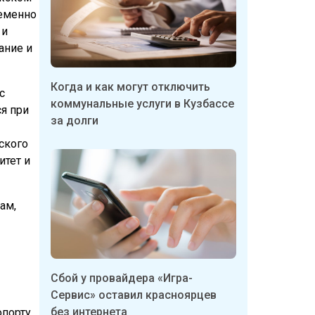
ременно
 и
ание и
Когда и как могут отключить
с
коммунальные услуги в Кузбассе
я при
за долги
ского
итет и
ам,
Сбой у провайдера «Игра-
Сервис» оставил красноярцев
без интернета
опорту