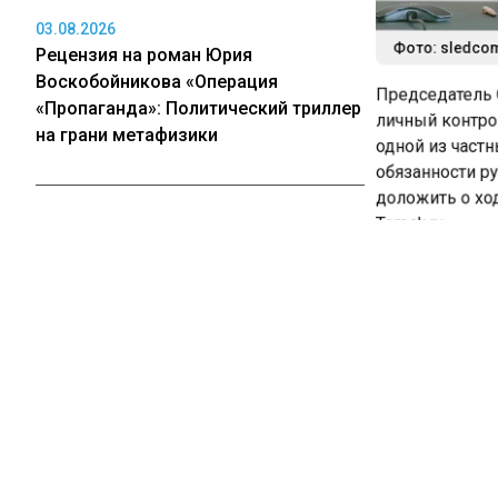
03.08.2026
Фото: sledcom
Рецензия на роман Юрия
Воскобойникова «Операция
Председатель С
«Пропаганда»: Политический триллер
личный контрол
на грани метафизики
одной из частн
обязанности ру
доложить о ход
Tomsk.ru.
03.08.2026
Когда и как могут отключить
Ранее следстве
коммунальные услуги в Кузбассе за
процессуальную
долги
возможных нару
медицинском у
Проверку прово
03.08.2026
Материалы расс
В Омской области после падения
статьей 238 УК
сбитого БПЛА загорелось поле
В Следственном