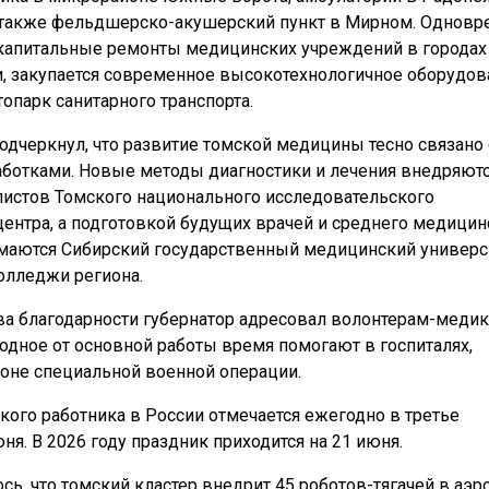
а также фельдшерско-акушерский пункт в Мирном. Однов
капитальные ремонты медицинских учреждений в городах
и, закупается современное высокотехнологичное оборудов
топарк санитарного транспорта.
подчеркнул, что развитие томской медицины тесно связано 
ботками. Новые методы диагностики и лечения внедряютс
листов Томского национального исследовательского
ентра, а подготовкой будущих врачей и среднего медицин
маются Сибирский государственный медицинский универс
олледжи региона.
а благодарности губернатор адресовал волонтерам-медик
одное от основной работы время помогают в госпиталях,
оне специальной военной операции.
ого работника в России отмечается ежегодно в третье
ня. В 2026 году праздник приходится на 21 июня.
сь, что томский кластер внедрит 45 роботов-тягачей в аэр