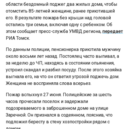
области бездомный поджег два жилых дома, чтобы
отомстить 85-летней женщине, ранее приютившей
его. В результате пожара без крыши над головой
остались три семьи, включая одну с ребенком. Об
этом сообщает пресс-служба УМВД региона,
передает
РИА Томск.
По данным полиции, пенсионерка приютила мужчину
около восьми лет назад. Постоялец часто выпивал, а
за неделю до ЧП, находясь в состоянии опьянения,
устроил скандал и разбил посуду. После этого хозяйка
выгнала его, на что он ответил угрозой поджечь дом.
Женщина не восприняла слова всерьез.
Пожар вспыхнул 27 июня. Полицейские за шесть
часов прочесали поселок и задержали
подозреваемого в заброшенном доме на улице
Заречной. Он признался в содеянном, пояснив, что
подложил бересту в стену хозпостройки рядом с