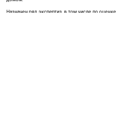
домом.
Назначен ряд экспертиз, в том числе по оценке
ущерба. Возбуждено уголовное дело по статье
«Умышленное уничтожение или повреждение
имущества», максимальное наказание по которой —
до пяти лет лишения свободы.
Ранее СибМедиа
сообщало
, что томич отправится в
колонию почти на 3 года за кражу сыра.
ПОДЖОГ
ТОМСКАЯ ОБЛАСТЬ
Больше актуальных новостей и эксклюзивных видео
в Телеграм-канале "СибМедиа".
Телеграм