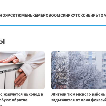
НОЯРСК
ТЮМЕНЬ
КЕМЕРОВО
ОМСК
ИРКУТСК
СИБИРЬ
ТО
Ы
о жалуются на холод в
Жители тюменского района
ребуют обратно
задыхаются от вони фекали
о