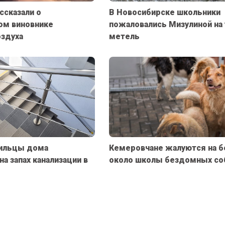
ссказали о
В Новосибирске школьники
ом виновнике
пожаловались Мизулиной на 
оздуха
метель
ильцы дома
Кемеровчане жалуются на 
а запах канализации в
около школы бездомных со