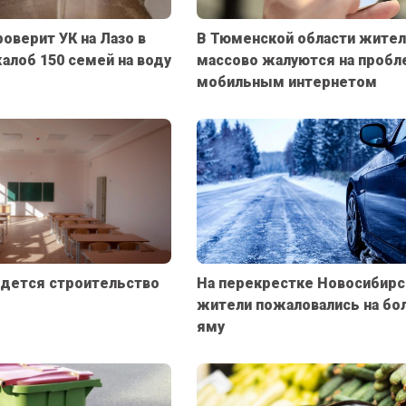
оверит УК на Лазо в
В Тюменской области жите
жалоб 150 семей на воду
массово жалуются на пробл
мобильным интернетом
едется строительство
На перекрестке Новосибирс
жители пожаловались на б
яму