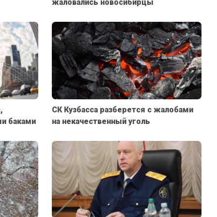
жаловались новосибирцы
,
СК Кузбасса разберется с жалобами
и баками
на некачественный уголь