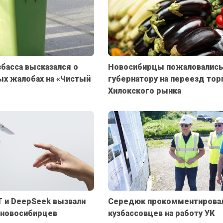
збасса высказался о
Новосибирцы пожаловалис
х жалобах на «Чистый
губернатору на переезд тор
Хилокского рынка
T и DeepSeek вызвали
Середюк прокомментирова
 новосибирцев
кузбассовцев на работу УК