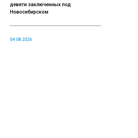
девяти заключенных под
Новосибирском
04.08.2026
СК проверит расследование убийства
подростка в Кузбассе после жалобы
матери
04.08.2026
АЗС в Красноярске снизила цены
перед визитом Путина и подняла
после его отъезда
ПОЛИТИКА