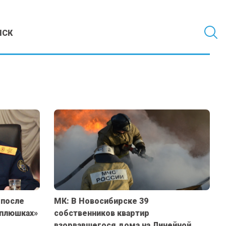
МСК
 после
МК: В Новосибирске 39
«плюшках»
собственников квартир
взорвавшегося дома на Линейной