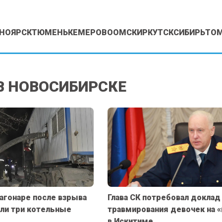
НОЯРСК
ТЮМЕНЬ
КЕМЕРОВО
ОМСК
ИРКУТСК
СИБИРЬ
ТО
В НОВОСИБИРСКЕ
агонаре после взрыва
Глава СК потребовал доклад
или три котельные
травмирования девочек на 
в Искитиме