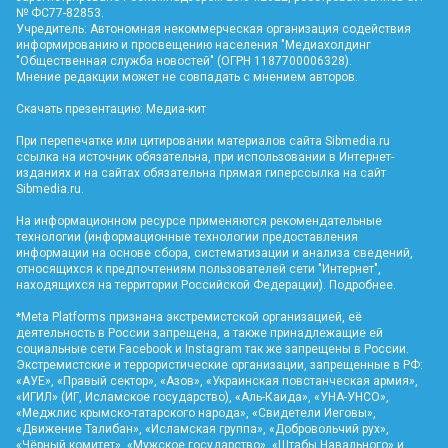
№ ФС77-82853.
Учредитель: Автономная некоммерческая организация содействия
информированию и просвещению населения "Медиахолдинг
"Общественная служба новостей" (ОГРН 1187700006328).
Мнение редакции может не совпадать с мнением авторов.
Скачать презентацию:
Медиа-кит
При перепечатке или цитировании материалов сайта Sibmedia.ru
ссылка на источник обязательна, при использовании в Интернет-
изданиях и на сайтах обязательна прямая гиперссылка на сайт
Sibmedia.ru
.
На информационном ресурсе применяются рекомендательные
технологии (информационные технологии предоставления
информации на основе сбора, систематизации и анализа сведений,
относящихся к предпочтениям пользователей сети "Интернет",
находящихся на территории Российской Федерации).
Подробнее
.
*Meta Platforms признана экстремистской организацией, её
деятельность в России запрещена, а также принадлежащие ей
социальные сети Facebook и Instagram так же запрещены в России.
Экстремистские и террористические организации, запрещенные в РФ:
«АУЕ», «Правый сектор», «Азов», «Украинская повстанческая армия»,
«ИГИЛ» (ИГ, Исламское государство), «Аль-Каида», «УНА-УНСО»,
«Меджлис крымско-татарского народа», «Свидетели Иеговы»,
«Движение Талибан», «Исламская группа», «Добровольчий рух»,
«Чёрный комитет», «Мужское государство», «Штабы Навального» и