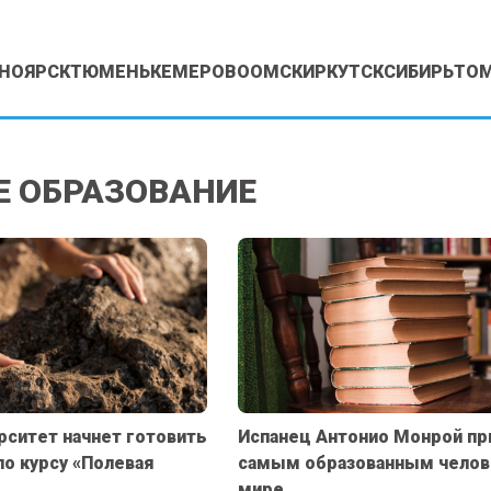
НОЯРСК
ТЮМЕНЬ
КЕМЕРОВО
ОМСК
ИРКУТСК
СИБИРЬ
ТО
 ОБРАЗОВАНИЕ
рситет начнет готовить
Испанец Антонио Монрой пр
по курсу «Полевая
самым образованным челов
мире