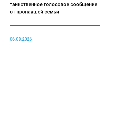
таинственное голосовое сообщение
от пропавшей семьи
06.08.2026
Владимир Путин может посетить
Новосибирск для открытия СКИФа
06.08.2026
ФАС заподозрила две АЗС в
Красноярске в картельном сговоре
06.08.2026
ПОЛИТИКА
В ДТП с внедорожником в