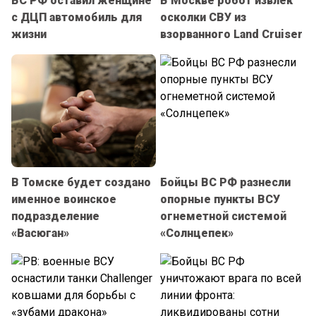
ВС РФ оставил женщине
В Москве робот извлек
с ДЦП автомобиль для
осколки СВУ из
жизни
взорванного Land Cruiser
В Томске будет создано
Бойцы ВС РФ разнесли
именное воинское
опорные пункты ВСУ
подразделение
огнеметной системой
«Васюган»
«Солнцепек»