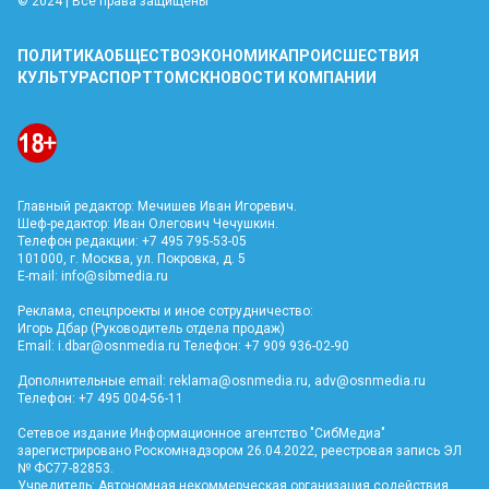
© 2024 | Все права защищены
ПОЛИТИКА
ОБЩЕСТВО
ЭКОНОМИКА
ПРОИСШЕСТВИЯ
КУЛЬТУРА
СПОРТ
ТОМСК
НОВОСТИ КОМПАНИИ
Главный редактор: Мечишев Иван Игоревич.
Шеф-редактор: Иван Олегович Чечушкин.
Телефон редакции: +7 495 795-53-05
101000, г. Москва, ул. Покровка, д. 5
E-mail:
info@sibmedia.ru
Реклама, спецпроекты и иное сотрудничество:
Игорь Дбар (Руководитель отдела продаж)
Email:
i.dbar@osnmedia.ru
Телефон: +7 909 936-02-90
Дополнительные email:
reklama@osnmedia.ru
,
adv@osnmedia.ru
Телефон: +7 495 004-56-11
Сетевое издание Информационное агентство "СибМедиа"
зарегистрировано Роскомнадзором 26.04.2022, реестровая запись ЭЛ
№ ФС77-82853.
Учредитель: Автономная некоммерческая организация содействия