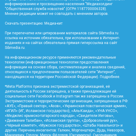
информированию и просвещению населения "Медиахолдинг
"Общественная служба новостей" (ОГРН 1187700006328).
Мнение редакции может не совпадать с мнением авторов.
Скачать презентацию:
Медиа-кит
При перепечатке или цитировании материалов сайта Sibmedia.ru
ссылка на источник обязательна, при использовании в Интернет-
изданиях и на сайтах обязательна прямая гиперссылка на сайт
Sibmedia.ru
.
На информационном ресурсе применяются рекомендательные
технологии (информационные технологии предоставления
информации на основе сбора, систематизации и анализа сведений,
относящихся к предпочтениям пользователей сети "Интернет",
находящихся на территории Российской Федерации).
Подробнее
.
*Meta Platforms признана экстремистской организацией, её
деятельность в России запрещена, а также принадлежащие ей
социальные сети Facebook и Instagram так же запрещены в России.
Экстремистские и террористические организации, запрещенные в РФ:
«АУЕ», «Правый сектор», «Азов», «Украинская повстанческая армия»,
«ИГИЛ» (ИГ, Исламское государство), «Аль-Каида», «УНА-УНСО»,
«Меджлис крымско-татарского народа», «Свидетели Иеговы»,
«Движение Талибан», «Исламская группа», «Добровольчий рух»,
«Чёрный комитет», «Мужское государство», «Штабы Навального» и
другие. Перечень иноагентов: Галкин, Моргенштерн, Дудь, Невзоров,
Макаревич, Гордон, Мирон Фёдоров (Оксимирон), Смольянинов,