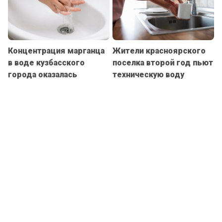
Концентрация марганца
Жители красноярского
в воде кузбасского
поселка второй год пьют
города оказалась
техническую воду
превышена в 11 раз
Водоснабжение
Без тепла и горячей
отключат в сотнях
воды в Новосибирске
томских домов 24 марта
остались 11