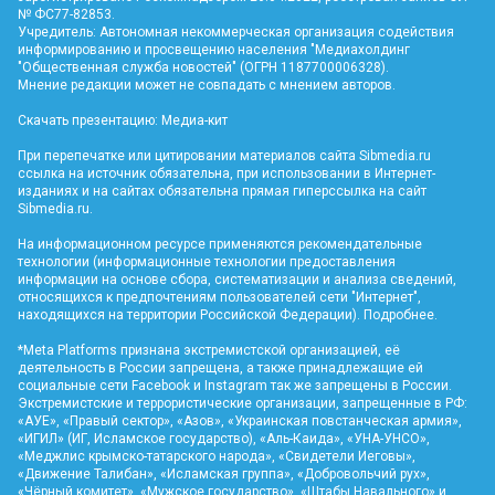
№ ФС77-82853.
Учредитель: Автономная некоммерческая организация содействия
информированию и просвещению населения "Медиахолдинг
"Общественная служба новостей" (ОГРН 1187700006328).
Мнение редакции может не совпадать с мнением авторов.
Скачать презентацию:
Медиа-кит
При перепечатке или цитировании материалов сайта Sibmedia.ru
ссылка на источник обязательна, при использовании в Интернет-
изданиях и на сайтах обязательна прямая гиперссылка на сайт
Sibmedia.ru
.
На информационном ресурсе применяются рекомендательные
технологии (информационные технологии предоставления
информации на основе сбора, систематизации и анализа сведений,
относящихся к предпочтениям пользователей сети "Интернет",
находящихся на территории Российской Федерации).
Подробнее
.
*Meta Platforms признана экстремистской организацией, её
деятельность в России запрещена, а также принадлежащие ей
социальные сети Facebook и Instagram так же запрещены в России.
Экстремистские и террористические организации, запрещенные в РФ:
«АУЕ», «Правый сектор», «Азов», «Украинская повстанческая армия»,
«ИГИЛ» (ИГ, Исламское государство), «Аль-Каида», «УНА-УНСО»,
«Меджлис крымско-татарского народа», «Свидетели Иеговы»,
«Движение Талибан», «Исламская группа», «Добровольчий рух»,
«Чёрный комитет», «Мужское государство», «Штабы Навального» и