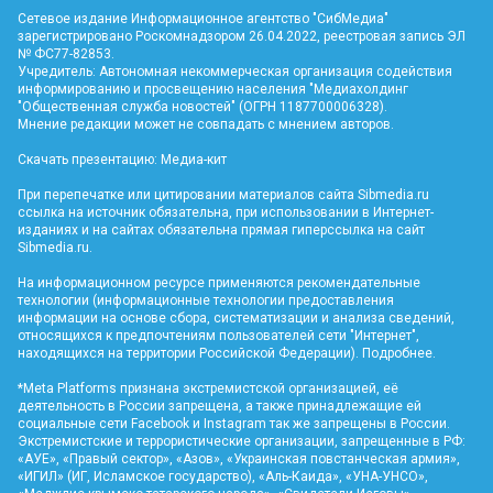
Сетевое издание Информационное агентство "СибМедиа"
зарегистрировано Роскомнадзором 26.04.2022, реестровая запись ЭЛ
№ ФС77-82853.
Учредитель: Автономная некоммерческая организация содействия
информированию и просвещению населения "Медиахолдинг
"Общественная служба новостей" (ОГРН 1187700006328).
Мнение редакции может не совпадать с мнением авторов.
Скачать презентацию:
Медиа-кит
При перепечатке или цитировании материалов сайта Sibmedia.ru
ссылка на источник обязательна, при использовании в Интернет-
изданиях и на сайтах обязательна прямая гиперссылка на сайт
Sibmedia.ru
.
На информационном ресурсе применяются рекомендательные
технологии (информационные технологии предоставления
информации на основе сбора, систематизации и анализа сведений,
относящихся к предпочтениям пользователей сети "Интернет",
находящихся на территории Российской Федерации).
Подробнее
.
*Meta Platforms признана экстремистской организацией, её
деятельность в России запрещена, а также принадлежащие ей
социальные сети Facebook и Instagram так же запрещены в России.
Экстремистские и террористические организации, запрещенные в РФ:
«АУЕ», «Правый сектор», «Азов», «Украинская повстанческая армия»,
«ИГИЛ» (ИГ, Исламское государство), «Аль-Каида», «УНА-УНСО»,