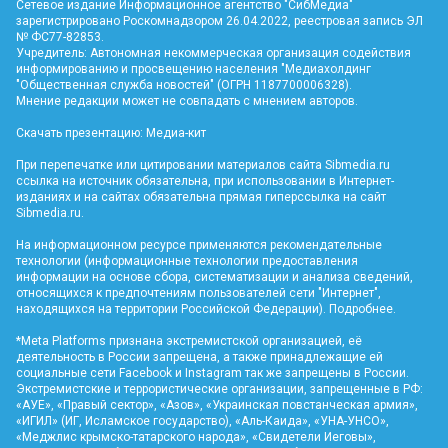
Сетевое издание Информационное агентство "СибМедиа"
зарегистрировано Роскомнадзором 26.04.2022, реестровая запись ЭЛ
№ ФС77-82853.
Учредитель: Автономная некоммерческая организация содействия
информированию и просвещению населения "Медиахолдинг
"Общественная служба новостей" (ОГРН 1187700006328).
Мнение редакции может не совпадать с мнением авторов.
Скачать презентацию:
Медиа-кит
При перепечатке или цитировании материалов сайта Sibmedia.ru
ссылка на источник обязательна, при использовании в Интернет-
изданиях и на сайтах обязательна прямая гиперссылка на сайт
Sibmedia.ru
.
На информационном ресурсе применяются рекомендательные
технологии (информационные технологии предоставления
информации на основе сбора, систематизации и анализа сведений,
относящихся к предпочтениям пользователей сети "Интернет",
находящихся на территории Российской Федерации).
Подробнее
.
*Meta Platforms признана экстремистской организацией, её
деятельность в России запрещена, а также принадлежащие ей
социальные сети Facebook и Instagram так же запрещены в России.
Экстремистские и террористические организации, запрещенные в РФ:
«АУЕ», «Правый сектор», «Азов», «Украинская повстанческая армия»,
«ИГИЛ» (ИГ, Исламское государство), «Аль-Каида», «УНА-УНСО»,
«Меджлис крымско-татарского народа», «Свидетели Иеговы»,