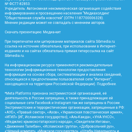
№ ФС77-82853.
Учредитель: Автономная некоммерческая организация содействия
информированию и просвещению населения "Медиахолдинг
"Общественная служба новостей" (ОГРН 1187700006328).
Мнение редакции может не совпадать с мнением авторов.
Скачать презентацию:
Медиа-кит
При перепечатке или цитировании материалов сайта Sibmedia.ru
ссылка на источник обязательна, при использовании в Интернет-
изданиях и на сайтах обязательна прямая гиперссылка на сайт
Sibmedia.ru
.
На информационном ресурсе применяются рекомендательные
технологии (информационные технологии предоставления
информации на основе сбора, систематизации и анализа сведений,
относящихся к предпочтениям пользователей сети "Интернет",
находящихся на территории Российской Федерации).
Подробнее
.
*Meta Platforms признана экстремистской организацией, её
деятельность в России запрещена, а также принадлежащие ей
социальные сети Facebook и Instagram так же запрещены в России.
Экстремистские и террористические организации, запрещенные в РФ:
«АУЕ», «Правый сектор», «Азов», «Украинская повстанческая армия»,
«ИГИЛ» (ИГ, Исламское государство), «Аль-Каида», «УНА-УНСО»,
«Меджлис крымско-татарского народа», «Свидетели Иеговы»,
«Движение Талибан», «Исламская группа», «Добровольчий рух»,
«Чёрный комитет», «Мужское государство», «Штабы Навального» и