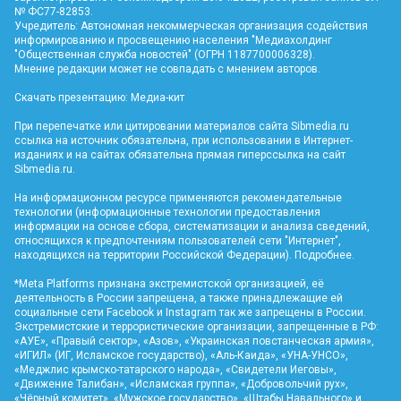
№ ФС77-82853.
Учредитель: Автономная некоммерческая организация содействия
информированию и просвещению населения "Медиахолдинг
"Общественная служба новостей" (ОГРН 1187700006328).
Мнение редакции может не совпадать с мнением авторов.
Скачать презентацию:
Медиа-кит
При перепечатке или цитировании материалов сайта Sibmedia.ru
ссылка на источник обязательна, при использовании в Интернет-
изданиях и на сайтах обязательна прямая гиперссылка на сайт
Sibmedia.ru
.
На информационном ресурсе применяются рекомендательные
технологии (информационные технологии предоставления
информации на основе сбора, систематизации и анализа сведений,
относящихся к предпочтениям пользователей сети "Интернет",
находящихся на территории Российской Федерации).
Подробнее
.
*Meta Platforms признана экстремистской организацией, её
деятельность в России запрещена, а также принадлежащие ей
социальные сети Facebook и Instagram так же запрещены в России.
Экстремистские и террористические организации, запрещенные в РФ:
«АУЕ», «Правый сектор», «Азов», «Украинская повстанческая армия»,
«ИГИЛ» (ИГ, Исламское государство), «Аль-Каида», «УНА-УНСО»,
«Меджлис крымско-татарского народа», «Свидетели Иеговы»,
«Движение Талибан», «Исламская группа», «Добровольчий рух»,
«Чёрный комитет», «Мужское государство», «Штабы Навального» и