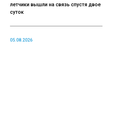
летчики вышли на связь спустя двое
суток
05.08.2026
Мертвую рыбу из рек Тюменской
области будут сжигать в закрытых
печах
05.08.2026
Крупные торговые центры в
Кузбассе не могут найти покупателей
ПОЛИТИКА
05.08.2026