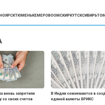
НОЯРСК
ТЮМЕНЬ
КЕМЕРОВО
ОМСК
ИРКУТСК
СИБИРЬ
ТО
А
а вновь запретили
В Индии сомневаются в соз
у со своих счетов
единой валюты БРИКС