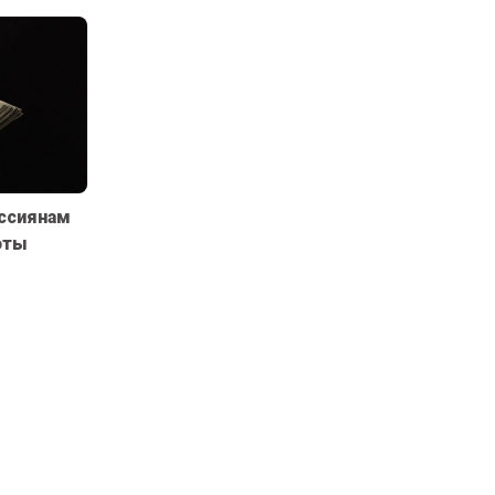
ссиянам
юты