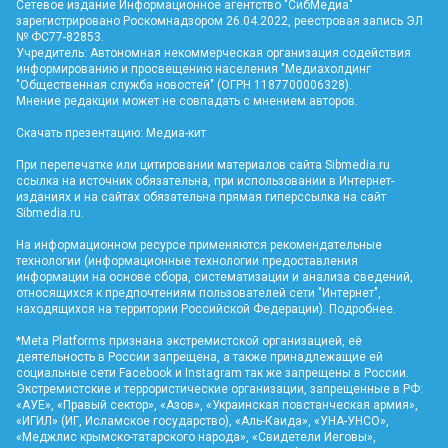
Сетевое издание Информационное агентство "СибМедиа"
зарегистрировано Роскомнадзором 26.04.2022, реестровая запись ЭЛ
№ ФС77-82853.
Учредитель: Автономная некоммерческая организация содействия
информированию и просвещению населения "Медиахолдинг
"Общественная служба новостей" (ОГРН 1187700006328).
Мнение редакции может не совпадать с мнением авторов.
Скачать презентацию:
Медиа-кит
При перепечатке или цитировании материалов сайта Sibmedia.ru
ссылка на источник обязательна, при использовании в Интернет-
изданиях и на сайтах обязательна прямая гиперссылка на сайт
Sibmedia.ru
.
На информационном ресурсе применяются рекомендательные
технологии (информационные технологии предоставления
информации на основе сбора, систематизации и анализа сведений,
относящихся к предпочтениям пользователей сети "Интернет",
находящихся на территории Российской Федерации).
Подробнее
.
*Meta Platforms признана экстремистской организацией, её
деятельность в России запрещена, а также принадлежащие ей
социальные сети Facebook и Instagram так же запрещены в России.
Экстремистские и террористические организации, запрещенные в РФ:
«АУЕ», «Правый сектор», «Азов», «Украинская повстанческая армия»,
«ИГИЛ» (ИГ, Исламское государство), «Аль-Каида», «УНА-УНСО»,
«Меджлис крымско-татарского народа», «Свидетели Иеговы»,