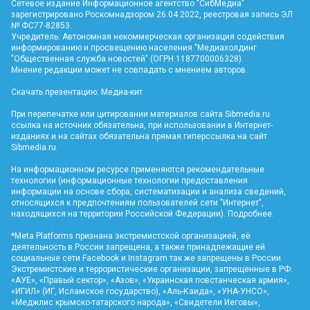
Сетевое издание Информационное агентство "СибМедиа"
зарегистрировано Роскомнадзором 26.04.2022, реестровая запись ЭЛ
№ ФС77-82853.
Учредитель: Автономная некоммерческая организация содействия
информированию и просвещению населения "Медиахолдинг
"Общественная служба новостей" (ОГРН 1187700006328).
Мнение редакции может не совпадать с мнением авторов.
Скачать презентацию:
Медиа-кит
При перепечатке или цитировании материалов сайта Sibmedia.ru
ссылка на источник обязательна, при использовании в Интернет-
изданиях и на сайтах обязательна прямая гиперссылка на сайт
Sibmedia.ru
.
На информационном ресурсе применяются рекомендательные
технологии (информационные технологии предоставления
информации на основе сбора, систематизации и анализа сведений,
относящихся к предпочтениям пользователей сети "Интернет",
находящихся на территории Российской Федерации).
Подробнее
.
*Meta Platforms признана экстремистской организацией, её
деятельность в России запрещена, а также принадлежащие ей
социальные сети Facebook и Instagram так же запрещены в России.
Экстремистские и террористические организации, запрещенные в РФ:
«АУЕ», «Правый сектор», «Азов», «Украинская повстанческая армия»,
«ИГИЛ» (ИГ, Исламское государство), «Аль-Каида», «УНА-УНСО»,
«Меджлис крымско-татарского народа», «Свидетели Иеговы»,