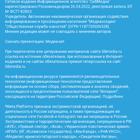
Сетевое издание Информационное агентство "СибМедиа"
зарегистрировано Роскомнадзором 26.04.2022, реестровая запись ЭЛ
№ ФС77-82853.
Учредитель: Автономная некоммерческая организация содействия
информированию и просвещению населения "Медиахолдинг
"Общественная служба новостей" (ОГРН 1187700006328).
Мнение редакции может не совпадать с мнением авторов.
Скачать презентацию:
Медиа-кит
При перепечатке или цитировании материалов сайта Sibmedia.ru
ссылка на источник обязательна, при использовании в Интернет-
изданиях и на сайтах обязательна прямая гиперссылка на сайт
Sibmedia.ru
.
На информационном ресурсе применяются рекомендательные
технологии (информационные технологии предоставления
информации на основе сбора, систематизации и анализа сведений,
относящихся к предпочтениям пользователей сети "Интернет",
находящихся на территории Российской Федерации).
Подробнее
.
*Meta Platforms признана экстремистской организацией, её
деятельность в России запрещена, а также принадлежащие ей
социальные сети Facebook и Instagram так же запрещены в России.
Экстремистские и террористические организации, запрещенные в РФ:
«АУЕ», «Правый сектор», «Азов», «Украинская повстанческая армия»,
«ИГИЛ» (ИГ, Исламское государство), «Аль-Каида», «УНА-УНСО»,
«Меджлис крымско-татарского народа», «Свидетели Иеговы»,