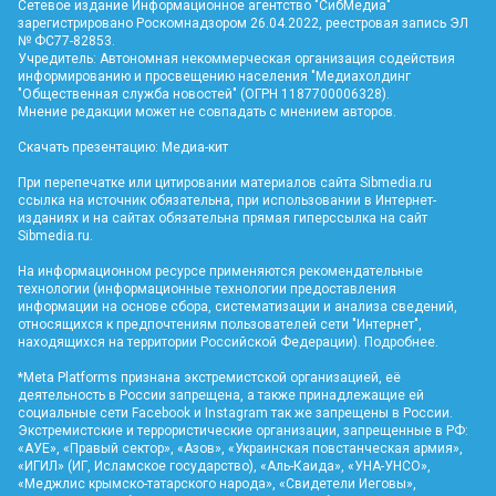
Сетевое издание Информационное агентство "СибМедиа"
зарегистрировано Роскомнадзором 26.04.2022, реестровая запись ЭЛ
№ ФС77-82853.
Учредитель: Автономная некоммерческая организация содействия
информированию и просвещению населения "Медиахолдинг
"Общественная служба новостей" (ОГРН 1187700006328).
Мнение редакции может не совпадать с мнением авторов.
Скачать презентацию:
Медиа-кит
При перепечатке или цитировании материалов сайта Sibmedia.ru
ссылка на источник обязательна, при использовании в Интернет-
изданиях и на сайтах обязательна прямая гиперссылка на сайт
Sibmedia.ru
.
На информационном ресурсе применяются рекомендательные
технологии (информационные технологии предоставления
информации на основе сбора, систематизации и анализа сведений,
относящихся к предпочтениям пользователей сети "Интернет",
находящихся на территории Российской Федерации).
Подробнее
.
*Meta Platforms признана экстремистской организацией, её
деятельность в России запрещена, а также принадлежащие ей
социальные сети Facebook и Instagram так же запрещены в России.
Экстремистские и террористические организации, запрещенные в РФ:
«АУЕ», «Правый сектор», «Азов», «Украинская повстанческая армия»,
«ИГИЛ» (ИГ, Исламское государство), «Аль-Каида», «УНА-УНСО»,
«Меджлис крымско-татарского народа», «Свидетели Иеговы»,