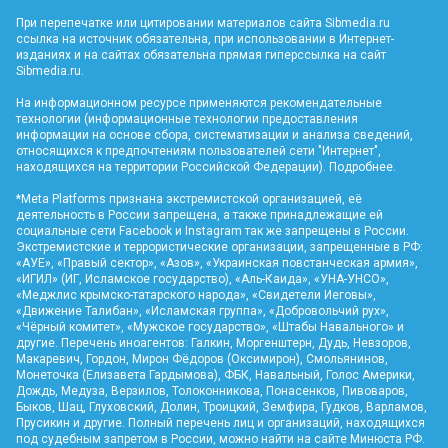
При перепечатке или цитировании материалов сайта Sibmedia.ru
ссылка на источник обязательна, при использовании в Интернет-
изданиях и на сайтах обязательна прямая гиперссылка на сайт
Sibmedia.ru
.
На информационном ресурсе применяются рекомендательные
технологии (информационные технологии предоставления
информации на основе сбора, систематизации и анализа сведений,
относящихся к предпочтениям пользователей сети "Интернет",
находящихся на территории Российской Федерации).
Подробнее
.
*Meta Platforms признана экстремистской организацией, её
деятельность в России запрещена, а также принадлежащие ей
социальные сети Facebook и Instagram так же запрещены в России.
Экстремистские и террористические организации, запрещенные в РФ:
«АУЕ», «Правый сектор», «Азов», «Украинская повстанческая армия»,
«ИГИЛ» (ИГ, Исламское государство), «Аль-Каида», «УНА-УНСО»,
«Меджлис крымско-татарского народа», «Свидетели Иеговы»,
«Движение Талибан», «Исламская группа», «Добровольчий рух»,
«Чёрный комитет», «Мужское государство», «Штабы Навального» и
другие. Перечень иноагентов: Галкин, Моргенштерн, Дудь, Невзоров,
Макаревич, Гордон, Мирон Фёдоров (Оксимирон), Смольянинов,
Монеточка (Елизавета Гардымова), ФБК, Навальный, Голос Америки,
Дождь, Медуза, Верзилов, Толоконникова, Понасенков, Пивоваров,
Быков, Шац, Глуховский, Долин, Троицкий, Земфира, Гудков, Варламов,
Прусикин и другие. Полный перечень лиц и организаций, находящихся
под судебным запретом в России, можно найти на сайте Минюста РФ.