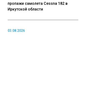
пропажи самолета Cessna 182 в
Иркутской области
03.08.2026
Сергей жив, а жена и дочь погибли:
друг Усольцевых сделал
шокирующее заявление
03.08.2026
Суд не арестовал подростков,
готовивших массовое убийство в
кузбасской школе
ПОЛИТИКА