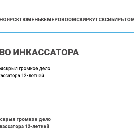
НОЯРСК
ТЮМЕНЬ
КЕМЕРОВО
ОМСК
ИРКУТСК
СИБИРЬ
ТО
ВО ИНКАССАТОРА
аскрыл громкое дело
нкассатора 12-летней