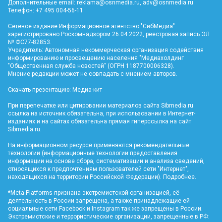
Дополнительные email:
reklama@osnmedia.ru
,
adv@osnmedia.ru
Телефон: +7 495 004-56-11
Сетевое издание Информационное агентство "СибМедиа"
зарегистрировано Роскомнадзором 26.04.2022, реестровая запись ЭЛ
№ ФС77-82853.
Учредитель: Автономная некоммерческая организация содействия
информированию и просвещению населения "Медиахолдинг
"Общественная служба новостей" (ОГРН 1187700006328).
Мнение редакции может не совпадать с мнением авторов.
Скачать презентацию:
Медиа-кит
При перепечатке или цитировании материалов сайта Sibmedia.ru
ссылка на источник обязательна, при использовании в Интернет-
изданиях и на сайтах обязательна прямая гиперссылка на сайт
Sibmedia.ru
.
На информационном ресурсе применяются рекомендательные
технологии (информационные технологии предоставления
информации на основе сбора, систематизации и анализа сведений,
относящихся к предпочтениям пользователей сети "Интернет",
находящихся на территории Российской Федерации).
Подробнее
.
*Meta Platforms признана экстремистской организацией, её
деятельность в России запрещена, а также принадлежащие ей
социальные сети Facebook и Instagram так же запрещены в России.
Экстремистские и террористические организации, запрещенные в РФ: