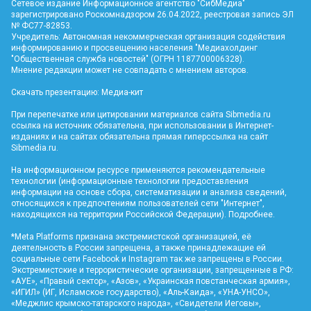
Сетевое издание Информационное агентство "СибМедиа"
зарегистрировано Роскомнадзором 26.04.2022, реестровая запись ЭЛ
№ ФС77-82853.
Учредитель: Автономная некоммерческая организация содействия
информированию и просвещению населения "Медиахолдинг
"Общественная служба новостей" (ОГРН 1187700006328).
Мнение редакции может не совпадать с мнением авторов.
Скачать презентацию:
Медиа-кит
При перепечатке или цитировании материалов сайта Sibmedia.ru
ссылка на источник обязательна, при использовании в Интернет-
изданиях и на сайтах обязательна прямая гиперссылка на сайт
Sibmedia.ru
.
На информационном ресурсе применяются рекомендательные
технологии (информационные технологии предоставления
информации на основе сбора, систематизации и анализа сведений,
относящихся к предпочтениям пользователей сети "Интернет",
находящихся на территории Российской Федерации).
Подробнее
.
*Meta Platforms признана экстремистской организацией, её
деятельность в России запрещена, а также принадлежащие ей
социальные сети Facebook и Instagram так же запрещены в России.
Экстремистские и террористические организации, запрещенные в РФ:
«АУЕ», «Правый сектор», «Азов», «Украинская повстанческая армия»,
«ИГИЛ» (ИГ, Исламское государство), «Аль-Каида», «УНА-УНСО»,
«Меджлис крымско-татарского народа», «Свидетели Иеговы»,