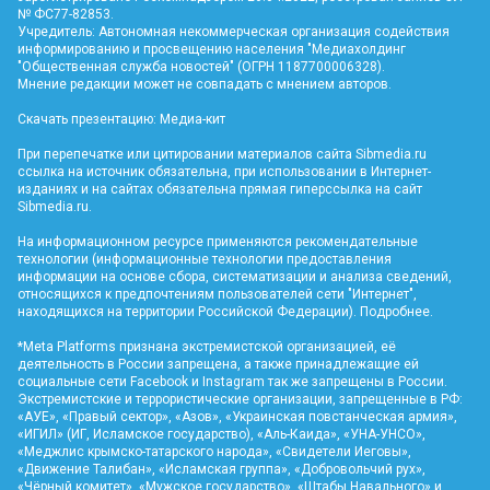
№ ФС77-82853.
Учредитель: Автономная некоммерческая организация содействия
информированию и просвещению населения "Медиахолдинг
"Общественная служба новостей" (ОГРН 1187700006328).
Мнение редакции может не совпадать с мнением авторов.
Скачать презентацию:
Медиа-кит
При перепечатке или цитировании материалов сайта Sibmedia.ru
ссылка на источник обязательна, при использовании в Интернет-
изданиях и на сайтах обязательна прямая гиперссылка на сайт
Sibmedia.ru
.
На информационном ресурсе применяются рекомендательные
технологии (информационные технологии предоставления
информации на основе сбора, систематизации и анализа сведений,
относящихся к предпочтениям пользователей сети "Интернет",
находящихся на территории Российской Федерации).
Подробнее
.
*Meta Platforms признана экстремистской организацией, её
деятельность в России запрещена, а также принадлежащие ей
социальные сети Facebook и Instagram так же запрещены в России.
Экстремистские и террористические организации, запрещенные в РФ:
«АУЕ», «Правый сектор», «Азов», «Украинская повстанческая армия»,
«ИГИЛ» (ИГ, Исламское государство), «Аль-Каида», «УНА-УНСО»,
«Меджлис крымско-татарского народа», «Свидетели Иеговы»,
«Движение Талибан», «Исламская группа», «Добровольчий рух»,
«Чёрный комитет», «Мужское государство», «Штабы Навального» и