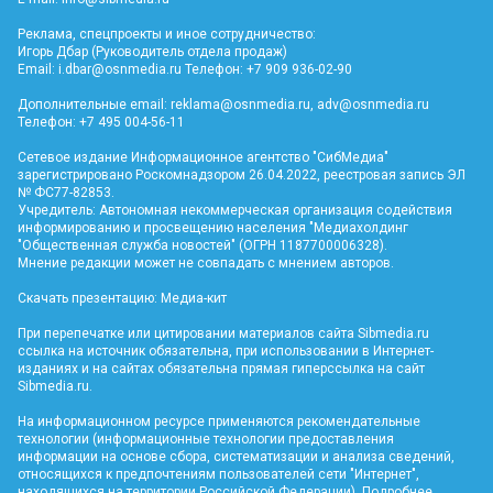
Реклама, спецпроекты и иное сотрудничество:
Игорь Дбар (Руководитель отдела продаж)
Email:
i.dbar@osnmedia.ru
Телефон: +7 909 936-02-90
Дополнительные email:
reklama@osnmedia.ru
,
adv@osnmedia.ru
Телефон: +7 495 004-56-11
Сетевое издание Информационное агентство "СибМедиа"
зарегистрировано Роскомнадзором 26.04.2022, реестровая запись ЭЛ
№ ФС77-82853.
Учредитель: Автономная некоммерческая организация содействия
информированию и просвещению населения "Медиахолдинг
"Общественная служба новостей" (ОГРН 1187700006328).
Мнение редакции может не совпадать с мнением авторов.
Скачать презентацию:
Медиа-кит
При перепечатке или цитировании материалов сайта Sibmedia.ru
ссылка на источник обязательна, при использовании в Интернет-
изданиях и на сайтах обязательна прямая гиперссылка на сайт
Sibmedia.ru
.
На информационном ресурсе применяются рекомендательные
технологии (информационные технологии предоставления
информации на основе сбора, систематизации и анализа сведений,
относящихся к предпочтениям пользователей сети "Интернет",
находящихся на территории Российской Федерации).
Подробнее
.