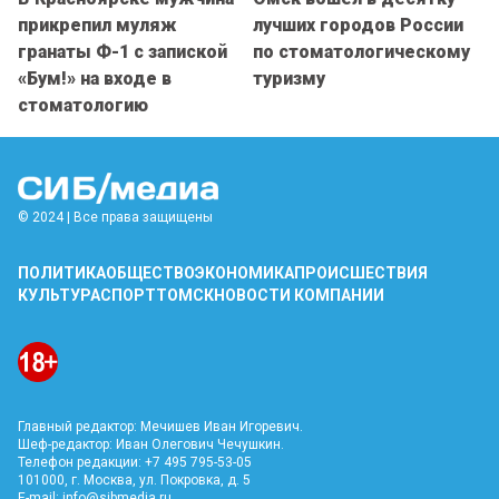
прикрепил муляж
лучших городов России
гранаты Ф-1 с запиской
по стоматологическому
«Бум!» на входе в
туризму
стоматологию
© 2024 | Все права защищены
ПОЛИТИКА
ОБЩЕСТВО
ЭКОНОМИКА
ПРОИСШЕСТВИЯ
КУЛЬТУРА
СПОРТ
ТОМСК
НОВОСТИ КОМПАНИИ
Главный редактор: Мечишев Иван Игоревич.
Шеф-редактор: Иван Олегович Чечушкин.
Телефон редакции: +7 495 795-53-05
101000, г. Москва, ул. Покровка, д. 5
E-mail:
info@sibmedia.ru