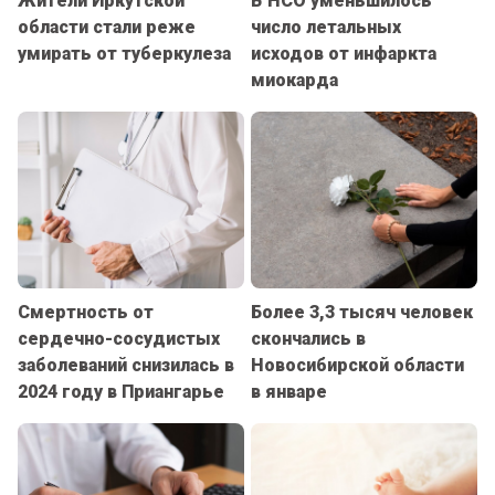
Жители Иркутской
В НСО уменьшилось
области стали реже
число летальных
умирать от туберкулеза
исходов от инфаркта
миокарда
Смертность от
Более 3,3 тысяч человек
сердечно-сосудистых
скончались в
заболеваний снизилась в
Новосибирской области
2024 году в Приангарье
в январе