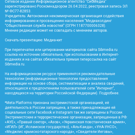
Сетевое издание Информационное агентство "СибМедиа"
зарегистрировано Роскомнадзором 26.04.2022, реестровая запись ЭЛ
№ ФС77-82853.
Учредитель: Автономная некоммерческая организация содействия
информированию и просвещению населения "Медиахолдинг
"Общественная служба новостей" (ОГРН 1187700006328).
Мнение редакции может не совпадать с мнением авторов.
Скачать презентацию:
Медиа-кит
При перепечатке или цитировании материалов сайта Sibmedia.ru
ссылка на источник обязательна, при использовании в Интернет-
изданиях и на сайтах обязательна прямая гиперссылка на сайт
Sibmedia.ru
.
На информационном ресурсе применяются рекомендательные
технологии (информационные технологии предоставления
информации на основе сбора, систематизации и анализа сведений,
относящихся к предпочтениям пользователей сети "Интернет",
находящихся на территории Российской Федерации).
Подробнее
.
*Meta Platforms признана экстремистской организацией, её
деятельность в России запрещена, а также принадлежащие ей
социальные сети Facebook и Instagram так же запрещены в России.
Экстремистские и террористические организации, запрещенные в РФ:
«АУЕ», «Правый сектор», «Азов», «Украинская повстанческая армия»,
«ИГИЛ» (ИГ, Исламское государство), «Аль-Каида», «УНА-УНСО»,
«Меджлис крымско-татарского народа», «Свидетели Иеговы»,