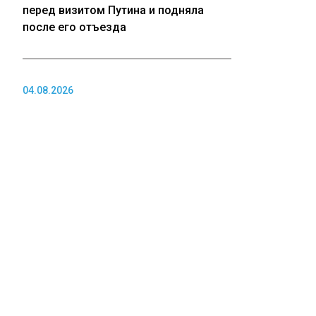
перед визитом Путина и подняла
после его отъезда
04.08.2026
Таксистов Новосибирской области
обязали переделать машины по
новому стандарту
04.08.2026
Стали известны самые дефицитные
профессии в Томской области
ПОЛИТИКА
04.08.2026