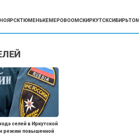
НОЯРСК
ТЮМЕНЬ
КЕМЕРОВО
ОМСК
ИРКУТСК
СИБИРЬ
ТО
ЕЛЕЙ
хода селей в Иркутской
ен режим повышенной