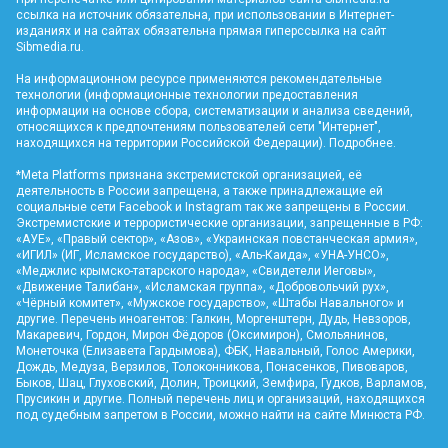
ссылка на источник обязательна, при использовании в Интернет-
изданиях и на сайтах обязательна прямая гиперссылка на сайт
Sibmedia.ru
.
На информационном ресурсе применяются рекомендательные
технологии (информационные технологии предоставления
информации на основе сбора, систематизации и анализа сведений,
относящихся к предпочтениям пользователей сети "Интернет",
находящихся на территории Российской Федерации).
Подробнее
.
*Meta Platforms признана экстремистской организацией, её
деятельность в России запрещена, а также принадлежащие ей
социальные сети Facebook и Instagram так же запрещены в России.
Экстремистские и террористические организации, запрещенные в РФ:
«АУЕ», «Правый сектор», «Азов», «Украинская повстанческая армия»,
«ИГИЛ» (ИГ, Исламское государство), «Аль-Каида», «УНА-УНСО»,
«Меджлис крымско-татарского народа», «Свидетели Иеговы»,
«Движение Талибан», «Исламская группа», «Добровольчий рух»,
«Чёрный комитет», «Мужское государство», «Штабы Навального» и
другие. Перечень иноагентов: Галкин, Моргенштерн, Дудь, Невзоров,
Макаревич, Гордон, Мирон Фёдоров (Оксимирон), Смольянинов,
Монеточка (Елизавета Гардымова), ФБК, Навальный, Голос Америки,
Дождь, Медуза, Верзилов, Толоконникова, Понасенков, Пивоваров,
Быков, Шац, Глуховский, Долин, Троицкий, Земфира, Гудков, Варламов,
Прусикин и другие. Полный перечень лиц и организаций, находящихся
под судебным запретом в России, можно найти на сайте Минюста РФ.