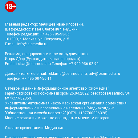
Главный редактор: Мечишев Иван Игоревич.
Шеф-редактор: Иван Олегович Чечушкин.
Телефон редакции: +7 495 795-53-05
101000, г. Москва, ул. Покровка, д. 5
E-mail:
info@sibmedia.ru
Реклама, спецпроекты и иное сотрудничество:
Игорь Дбар (Руководитель отдела продаж)
Email:
i.dbar@osnmedia.ru
Телефон: +7 909 936-02-90
Дополнительные email:
reklama@osnmedia.ru
,
adv@osnmedia.ru
Телефон: +7 495 004-56-11
Сетевое издание Информационное агентство "СибМедиа"
зарегистрировано Роскомнадзором 26.04.2022, реестровая запись ЭЛ
№ ФС77-82853.
Учредитель: Автономная некоммерческая организация содействия
информированию и просвещению населения "Медиахолдинг
"Общественная служба новостей" (ОГРН 1187700006328).
Мнение редакции может не совпадать с мнением авторов.
Скачать презентацию:
Медиа-кит
При перепечатке или цитировании материалов сайта Sibmedia.ru