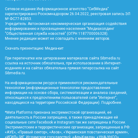
Сетевое издание Информационное агентство "СибМедиа"
зарегистрировано Роскомнадзором 26.04.2022, реестровая запись ЭЛ
№ ФС77-82853.
Учредитель: Автономная некоммерческая организация содействия
информированию и просвещению населения "Медиахолдинг
"Общественная служба новостей" (ОГРН 1187700006328).
Мнение редакции может не совпадать с мнением авторов.
Скачать презентацию:
Медиа-кит
При перепечатке или цитировании материалов сайта Sibmedia.ru
ссылка на источник обязательна, при использовании в Интернет-
изданиях и на сайтах обязательна прямая гиперссылка на сайт
Sibmedia.ru
.
На информационном ресурсе применяются рекомендательные
технологии (информационные технологии предоставления
информации на основе сбора, систематизации и анализа сведений,
относящихся к предпочтениям пользователей сети "Интернет",
находящихся на территории Российской Федерации).
Подробнее
.
*Meta Platforms признана экстремистской организацией, её
деятельность в России запрещена, а также принадлежащие ей
социальные сети Facebook и Instagram так же запрещены в России.
Экстремистские и террористические организации, запрещенные в РФ:
«АУЕ», «Правый сектор», «Азов», «Украинская повстанческая армия»,
«ИГИЛ» (ИГ, Исламское государство), «Аль-Каида», «УНА-УНСО»,