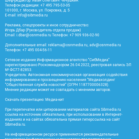
Шеф-редактор: Иван Олегович Чечушкин.
Телефон редакции: +7 495 795-53-05
101000, г. Москва, ул. Покровка, д. 5
E-mail:
info@sibmedia.ru
Реклама, спецпроекты и иное сотрудничество:
Игорь Дбар (Руководитель отдела продаж)
Email:
i.dbar@osnmedia.ru
Телефон: +7 909 936-02-90
Дополнительные email:
reklama@osnmedia.ru
,
adv@osnmedia.ru
Телефон: +7 495 004-56-11
Сетевое издание Информационное агентство "СибМедиа"
зарегистрировано Роскомнадзором 26.04.2022, реестровая запись ЭЛ
№ ФС77-82853.
Учредитель: Автономная некоммерческая организация содействия
информированию и просвещению населения "Медиахолдинг
"Общественная служба новостей" (ОГРН 1187700006328).
Мнение редакции может не совпадать с мнением авторов.
Скачать презентацию:
Медиа-кит
При перепечатке или цитировании материалов сайта Sibmedia.ru
ссылка на источник обязательна, при использовании в Интернет-
изданиях и на сайтах обязательна прямая гиперссылка на сайт
Sibmedia.ru
.
На информационном ресурсе применяются рекомендательные