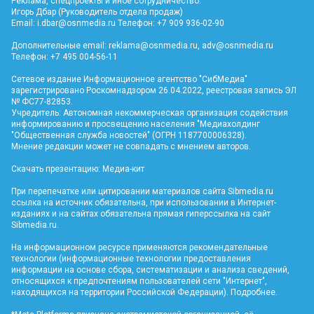
Реклама, спецпроекты и иное сотрудничество:
Игорь Дбар (Руководитель отдела продаж)
Email:
i.dbar@osnmedia.ru
Телефон: +7 909 936-02-90
Дополнительные email:
reklama@osnmedia.ru
,
adv@osnmedia.ru
Телефон: +7 495 004-56-11
Сетевое издание Информационное агентство "СибМедиа"
зарегистрировано Роскомнадзором 26.04.2022, реестровая запись ЭЛ
№ ФС77-82853.
Учредитель: Автономная некоммерческая организация содействия
информированию и просвещению населения "Медиахолдинг
"Общественная служба новостей" (ОГРН 1187700006328).
Мнение редакции может не совпадать с мнением авторов.
Скачать презентацию:
Медиа-кит
При перепечатке или цитировании материалов сайта Sibmedia.ru
ссылка на источник обязательна, при использовании в Интернет-
изданиях и на сайтах обязательна прямая гиперссылка на сайт
Sibmedia.ru
.
На информационном ресурсе применяются рекомендательные
технологии (информационные технологии предоставления
информации на основе сбора, систематизации и анализа сведений,
относящихся к предпочтениям пользователей сети "Интернет",
находящихся на территории Российской Федерации).
Подробнее
.