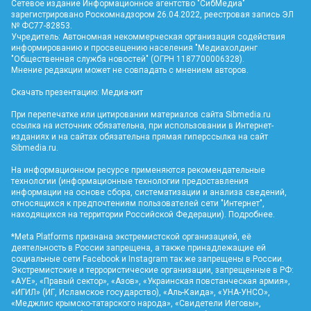
Сетевое издание Информационное агентство "СибМедиа"
зарегистрировано Роскомнадзором 26.04.2022, реестровая запись ЭЛ
№ ФС77-82853.
Учредитель: Автономная некоммерческая организация содействия
информированию и просвещению населения "Медиахолдинг
"Общественная служба новостей" (ОГРН 1187700006328).
Мнение редакции может не совпадать с мнением авторов.
Скачать презентацию:
Медиа-кит
При перепечатке или цитировании материалов сайта Sibmedia.ru
ссылка на источник обязательна, при использовании в Интернет-
изданиях и на сайтах обязательна прямая гиперссылка на сайт
Sibmedia.ru
.
На информационном ресурсе применяются рекомендательные
технологии (информационные технологии предоставления
информации на основе сбора, систематизации и анализа сведений,
относящихся к предпочтениям пользователей сети "Интернет",
находящихся на территории Российской Федерации).
Подробнее
.
*Meta Platforms признана экстремистской организацией, её
деятельность в России запрещена, а также принадлежащие ей
социальные сети Facebook и Instagram так же запрещены в России.
Экстремистские и террористические организации, запрещенные в РФ:
«АУЕ», «Правый сектор», «Азов», «Украинская повстанческая армия»,
«ИГИЛ» (ИГ, Исламское государство), «Аль-Каида», «УНА-УНСО»,
«Меджлис крымско-татарского народа», «Свидетели Иеговы»,