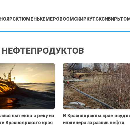
НОЯРСК
ТЮМЕНЬ
КЕМЕРОВО
ОМСК
ИРКУТСК
СИБИРЬ
ТО
 НЕФТЕПРОДУКТОВ
ливо вытекло в реку из
В Красноярском крае осудя
ре Красноярского края
инженера за разлив нефти