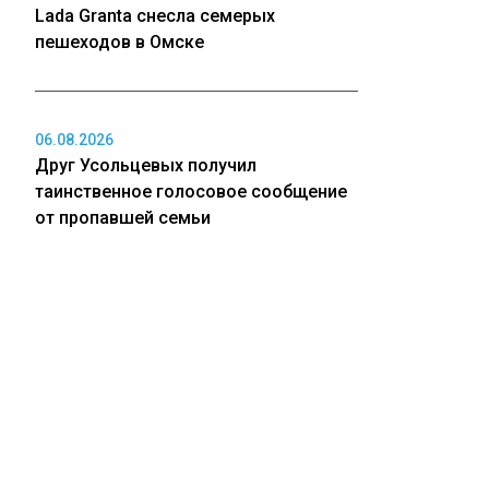
Lada Granta снесла семерых
пешеходов в Омске
06.08.2026
Друг Усольцевых получил
таинственное голосовое сообщение
от пропавшей семьи
06.08.2026
Владимир Путин может посетить
Новосибирск для открытия СКИФа
06.08.2026