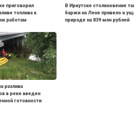
ке приговорил
В Иркутске столкновение та
зливе топлива к
баржи на Лене привело к ущ
ым работам
природе на 839 млн рублей
за разлива
в в реке введен
нной готовности