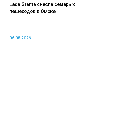
Lada Granta снесла семерых
пешеходов в Омске
06.08.2026
Друг Усольцевых получил
таинственное голосовое сообщение
от пропавшей семьи
06.08.2026
Владимир Путин может посетить
Новосибирск для открытия СКИФа
ПОЛИТИКА
06.08.2026