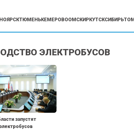
НОЯРСК
ТЮМЕНЬ
КЕМЕРОВО
ОМСК
ИРКУТСК
СИБИРЬ
ТО
ОДСТВО ЭЛЕКТРОБУСОВ
бласти запустят
электробусов