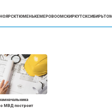
НОЯРСК
ТЮМЕНЬ
КЕМЕРОВО
ОМСК
ИРКУТСК
СИБИРЬ
ТО
замначальника
го МВД построит