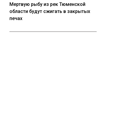
Мертвую рыбу из рек Тюменской
области будут сжигать в закрытых
печах
05.08.2026
Крупные торговые центры в
Кузбассе не могут найти покупателей
05.08.2026
ГУФСИН прокомментировал «побег»
девяти заключенных под
Новосибирском
ПОЛИТИКА