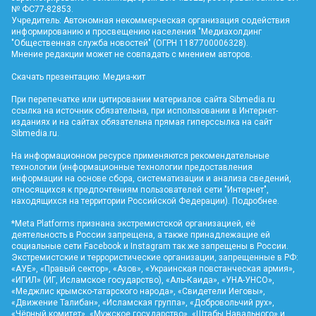
№ ФС77-82853.
Учредитель: Автономная некоммерческая организация содействия
информированию и просвещению населения "Медиахолдинг
"Общественная служба новостей" (ОГРН 1187700006328).
Мнение редакции может не совпадать с мнением авторов.
Скачать презентацию:
Медиа-кит
При перепечатке или цитировании материалов сайта Sibmedia.ru
ссылка на источник обязательна, при использовании в Интернет-
изданиях и на сайтах обязательна прямая гиперссылка на сайт
Sibmedia.ru
.
На информационном ресурсе применяются рекомендательные
технологии (информационные технологии предоставления
информации на основе сбора, систематизации и анализа сведений,
относящихся к предпочтениям пользователей сети "Интернет",
находящихся на территории Российской Федерации).
Подробнее
.
*Meta Platforms признана экстремистской организацией, её
деятельность в России запрещена, а также принадлежащие ей
социальные сети Facebook и Instagram так же запрещены в России.
Экстремистские и террористические организации, запрещенные в РФ:
«АУЕ», «Правый сектор», «Азов», «Украинская повстанческая армия»,
«ИГИЛ» (ИГ, Исламское государство), «Аль-Каида», «УНА-УНСО»,
«Меджлис крымско-татарского народа», «Свидетели Иеговы»,
«Движение Талибан», «Исламская группа», «Добровольчий рух»,
«Чёрный комитет», «Мужское государство», «Штабы Навального» и