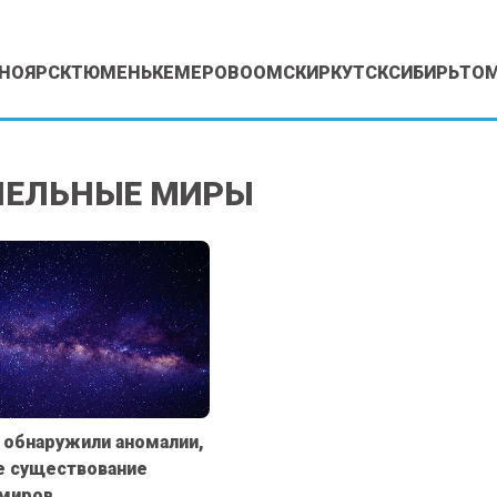
НОЯРСК
ТЮМЕНЬ
КЕМЕРОВО
ОМСК
ИРКУТСК
СИБИРЬ
ТО
ЛЕЛЬНЫЕ МИРЫ
обнаружили аномалии,
 существование
 миров