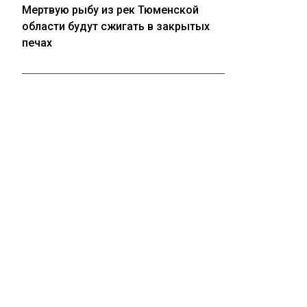
Мертвую рыбу из рек Тюменской
области будут сжигать в закрытых
печах
05.08.2026
Крупные торговые центры в
Кузбассе не могут найти покупателей
05.08.2026
ГУФСИН прокомментировал «побег»
девяти заключенных под
Новосибирском
ПОЛИТИКА