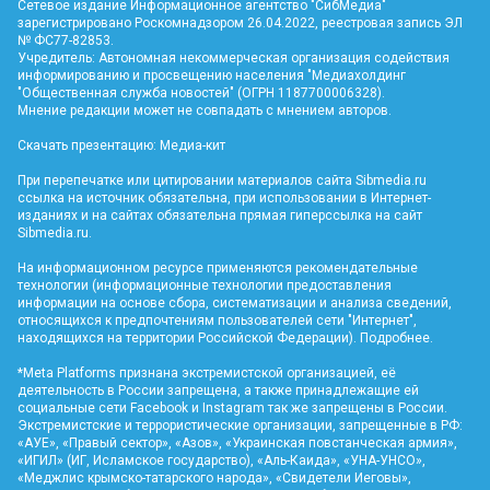
Сетевое издание Информационное агентство "СибМедиа"
зарегистрировано Роскомнадзором 26.04.2022, реестровая запись ЭЛ
№ ФС77-82853.
Учредитель: Автономная некоммерческая организация содействия
информированию и просвещению населения "Медиахолдинг
"Общественная служба новостей" (ОГРН 1187700006328).
Мнение редакции может не совпадать с мнением авторов.
Скачать презентацию:
Медиа-кит
При перепечатке или цитировании материалов сайта Sibmedia.ru
ссылка на источник обязательна, при использовании в Интернет-
изданиях и на сайтах обязательна прямая гиперссылка на сайт
Sibmedia.ru
.
На информационном ресурсе применяются рекомендательные
технологии (информационные технологии предоставления
информации на основе сбора, систематизации и анализа сведений,
относящихся к предпочтениям пользователей сети "Интернет",
находящихся на территории Российской Федерации).
Подробнее
.
*Meta Platforms признана экстремистской организацией, её
деятельность в России запрещена, а также принадлежащие ей
социальные сети Facebook и Instagram так же запрещены в России.
Экстремистские и террористические организации, запрещенные в РФ:
«АУЕ», «Правый сектор», «Азов», «Украинская повстанческая армия»,
«ИГИЛ» (ИГ, Исламское государство), «Аль-Каида», «УНА-УНСО»,
«Меджлис крымско-татарского народа», «Свидетели Иеговы»,