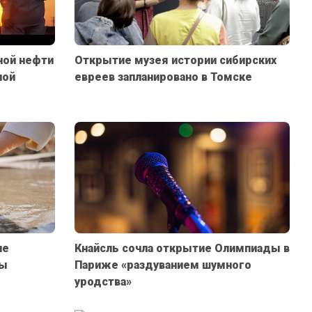
ной нефти
Открытие музея истории сибирских
ной
евреев запланировано в Томске
ие
Кнайсль сочла открытие Олимпиады в
ды
Париже «раздуванием шумного
уродства»