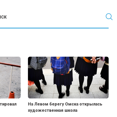
МСК
тировал
На Левом берегу Омска открылась
художественная школа