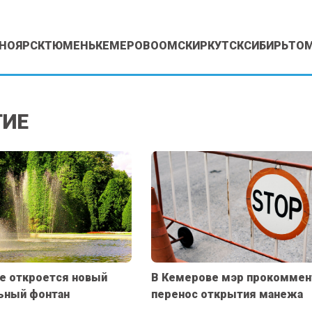
НОЯРСК
ТЮМЕНЬ
КЕМЕРОВО
ОМСК
ИРКУТСК
СИБИРЬ
ТО
ТИЕ
е откроется новый
В Кемерове мэр прокоммен
ьный фонтан
перенос открытия манежа