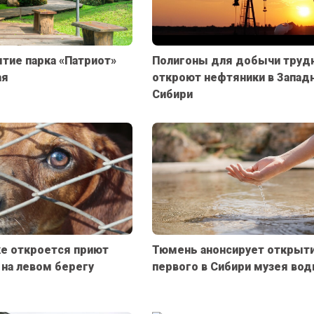
тие парка «Патриот»
Полигоны для добычи труд
ая
откроют нефтяники в Запад
Сибири
е откроется приют
Тюмень анонсирует открыт
на левом берегу
первого в Сибири музея во