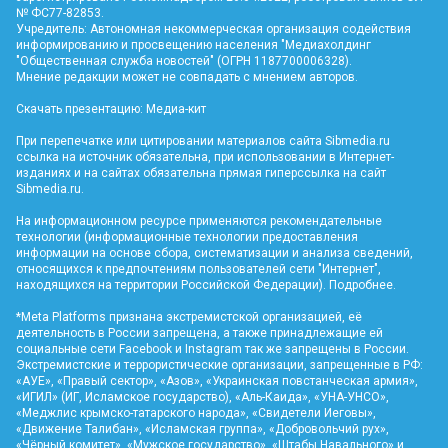
№ ФС77-82853.
Учредитель: Автономная некоммерческая организация содействия
информированию и просвещению населения "Медиахолдинг
"Общественная служба новостей" (ОГРН 1187700006328).
Мнение редакции может не совпадать с мнением авторов.
Скачать презентацию:
Медиа-кит
При перепечатке или цитировании материалов сайта Sibmedia.ru
ссылка на источник обязательна, при использовании в Интернет-
изданиях и на сайтах обязательна прямая гиперссылка на сайт
Sibmedia.ru
.
На информационном ресурсе применяются рекомендательные
технологии (информационные технологии предоставления
информации на основе сбора, систематизации и анализа сведений,
относящихся к предпочтениям пользователей сети "Интернет",
находящихся на территории Российской Федерации).
Подробнее
.
*Meta Platforms признана экстремистской организацией, её
деятельность в России запрещена, а также принадлежащие ей
социальные сети Facebook и Instagram так же запрещены в России.
Экстремистские и террористические организации, запрещенные в РФ:
«АУЕ», «Правый сектор», «Азов», «Украинская повстанческая армия»,
«ИГИЛ» (ИГ, Исламское государство), «Аль-Каида», «УНА-УНСО»,
«Меджлис крымско-татарского народа», «Свидетели Иеговы»,
«Движение Талибан», «Исламская группа», «Добровольчий рух»,
«Чёрный комитет», «Мужское государство», «Штабы Навального» и